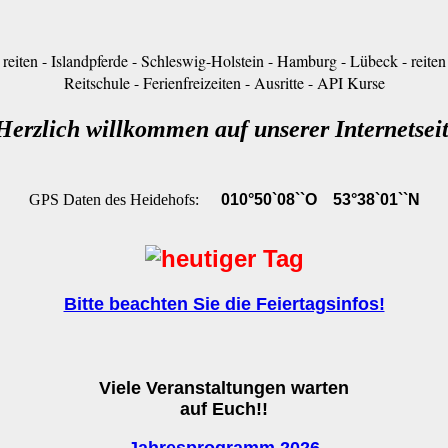
n reiten - Islandpferde - Schleswig-Holstein - Hamburg - Lübeck - reiten 
Reitschule - Ferienfreizeiten - Ausritte - API Kurse
Herzlich
willkommen auf unserer Internetsei
GPS Daten des Heidehofs:
010°50`08``O 53°38`01``N
Bitte beachten Sie die Feiertagsinfos!
V
iele Veranstaltungen warten
auf Euch!!